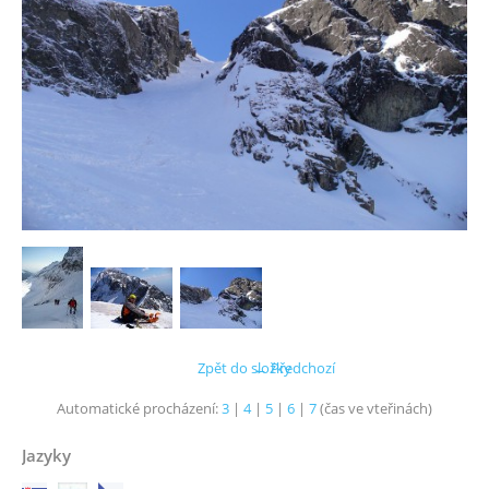
Zpět do složky
← Předchozí
Automatické procházení:
3
|
4
|
5
|
6
|
7
(čas ve vteřinách)
Jazyky