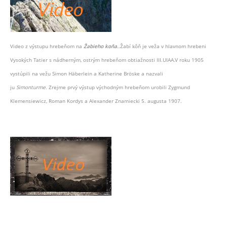
Video z výstupu hrebeňom na
Žabieho koňa.
.Žabí kôň je veža v hlavnom hrebeni
Vysokých Tatier s nádherným, ostrým hrebeňom obtiažnosti III.UIAA.V roku 1905
vystúpili na vežu Simon Häberlein a Katherine Bröske a nazvali
ju
Simonturme.
Zrejme prvý výstup východným hrebeňom urobili Zygmund
Klemensiewicz, Roman Kordys a Alexander Znamiecki 5. augusta 1907.