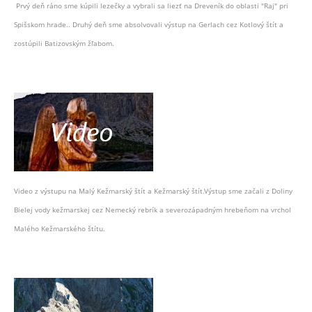
Prvý deň ráno sme kúpili lezečky a vybrali sa liezť na Dreveník do oblasti "Raj" pri
Spišskom hrade.. Druhý deň sme absolvovali výstup na Gerlach cez Kotlový štít a
zostúpili Batizovským žľabom.
Video z výstupu na Malý Kežmarský štít a Kežmarský štít.Výstup sme začali z Doliny
Bielej vody kežmarskej cez Nemecký rebrík a severozápadným hrebeňom na vrchol
Malého Kežmarského štítu.