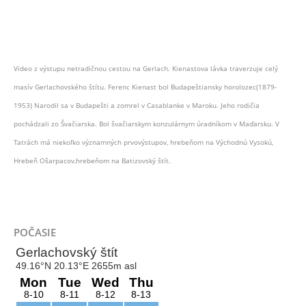
Video z výstupu netradičnou cestou na Gerlach. Kienastova lávka traverzuje celý
masív Gerlachovského štítu. Ferenc Kienast bol Budapeštiansky horolozec(1879-
1953) Narodil sa v Budapešti a zomrel v Casablanke v Maroku. Jeho rodičia
pochádzali zo Švačiarska. Bol švačiarskym konzulárnym úradníkom v Maďarsku. V
Tatrách má niekoľko významných prvovýstupov, hrebeňom na Východnú Vysokú,
Hrebeň Ošarpacov,hrebeňom na Batizovský štít.
POČASIE