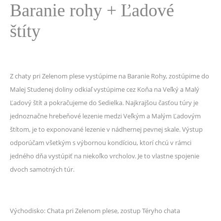
Baranie rohy + Ľadové
štíty
Z chaty pri Zelenom plese vystúpime na Baranie Rohy, zostúpime do
Malej Studenej doliny odkiaľ vystúpime cez Koňa na Veľký a Malý
Ľadový štít a pokračujeme do Sedielka. Najkrajšou časťou túry je
jednoznačne hrebeňové lezenie medzi Veľkým a Malým Ľadovým
štítom, je to exponované lezenie v nádhernej pevnej skale. Výstup
odporúčam všetkým s výbornou kondíciou, ktorí chcú v rámci
jedného dňa vystúpiť na niekoľko vrcholov. Je to vlastne spojenie
dvoch samotných túr.
Východisko: Chata pri Zelenom plese, zostup Téryho chata