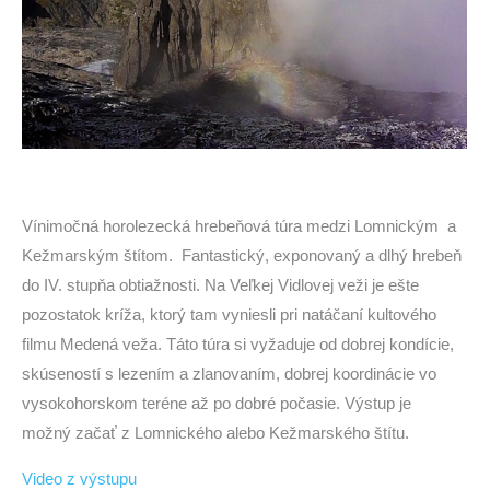
Vínimočná horolezecká hrebeňová túra medzi Lomnickým a
Kežmarským štítom. Fantastický, exponovaný a dlhý hrebeň
do IV. stupňa obtiažnosti. Na Veľkej Vidlovej veži je ešte
pozostatok kríža, ktorý tam vyniesli pri natáčaní kultového
filmu Medená veža. Táto túra si vyžaduje od dobrej kondície,
skúseností s lezením a zlanovaním, dobrej koordinácie vo
vysokohorskom teréne až po dobré počasie. Výstup je
možný začať z Lomnického alebo Kežmarského štítu.
Video z výstupu