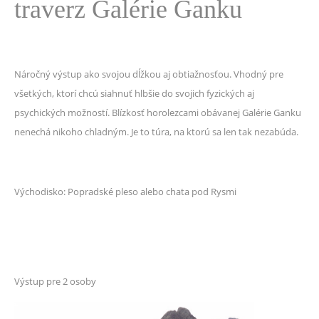
traverz Galérie Ganku
Náročný výstup ako svojou dĺžkou aj obtiažnosťou. Vhodný pre
všetkých, ktorí chcú siahnuť hlbšie do svojich fyzických aj
psychických možností. Blízkosť horolezcami obávanej Galérie Ganku
nenechá nikoho chladným. Je to túra, na ktorú sa len tak nezabúda.
Východisko: Popradské pleso alebo chata pod Rysmi
Výstup pre 2 osoby