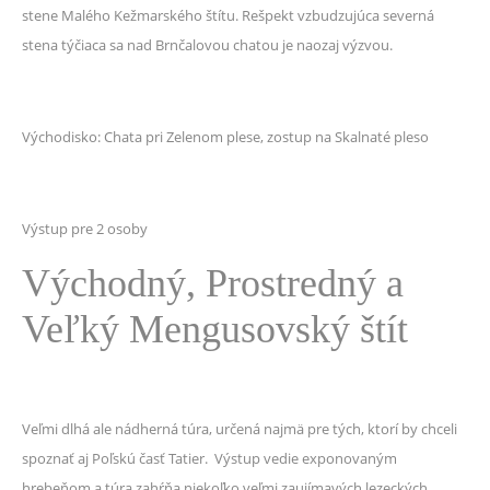
stene Malého Kežmarského štítu. Rešpekt vzbudzujúca severná
stena týčiaca sa nad Brnčalovou chatou je naozaj výzvou.
Východisko: Chata pri Zelenom plese, zostup na Skalnaté pleso
Výstup pre 2 osoby
Východný, Prostredný a
Veľký Mengusovský štít
Veľmi dlhá ale nádherná túra, určená najmä pre tých, ktorí by chceli
spoznať aj Poľskú časť Tatier. Výstup vedie exponovaným
hrebeňom a túra zahŕňa niekoľko veľmi zaujímavých lezeckých