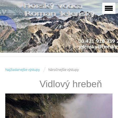
/
Najžiadanejšie výstupy
Náročnejšie výstupy
Vidlový hrebeň