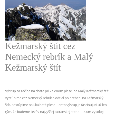
Kežmarský štít cez
Nemecký rebrík a Malý
Kežmarský štít
Výstup sa začína na chate pri Zelenom plese, na Malý Kežmarský štít
vystúpime cez Nemecký rebrík a odtiaľ po hrebeni na Kežmarský
štít. Zostúpime na Skalnaté pleso. Tento výstup je fascinujúci už len
tým, že budeme liezť v najvyššej tatranskej stene – 900m vysokej