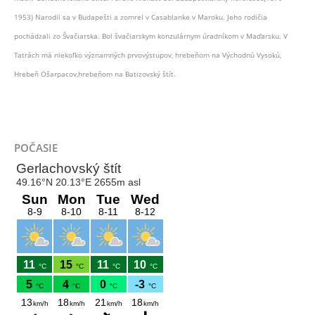
1953) Narodil sa v Budapešti a zomrel v Casablanke v Maroku. Jeho rodičia
pochádzali zo Švačiarska. Bol švačiarskym konzulárnym úradníkom v Maďarsku. V
Tatrách má niekoľko významných prvovýstupov, hrebeňom na Východnú Vysokú,
Hrebeň Ošarpacov,hrebeňom na Batizovský štít.
POČASIE