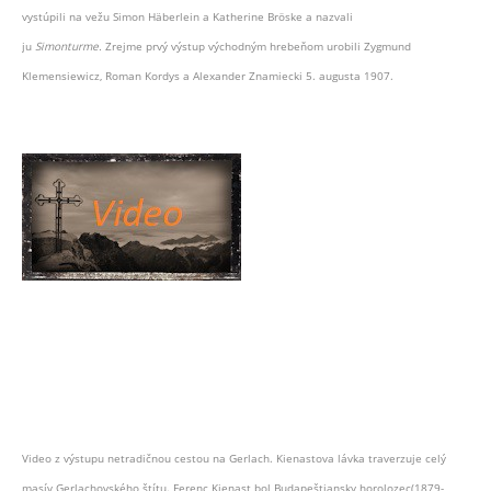
vystúpili na vežu Simon Häberlein a Katherine Bröske a nazvali
ju
Simonturme.
Zrejme prvý výstup východným hrebeňom urobili Zygmund
Klemensiewicz, Roman Kordys a Alexander Znamiecki 5. augusta 1907.
Video z výstupu netradičnou cestou na Gerlach. Kienastova lávka traverzuje celý
masív Gerlachovského štítu. Ferenc Kienast bol Budapeštiansky horolozec(1879-