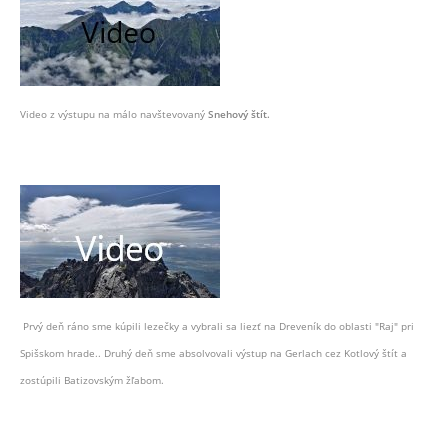
Video z výstupu na málo navštevovaný
Snehový štít.
Prvý deň ráno sme kúpili lezečky a vybrali sa liezť na Dreveník do oblasti "Raj" pri
Spišskom hrade.. Druhý deň sme absolvovali výstup na Gerlach cez Kotlový štít a
zostúpili Batizovským žľabom.