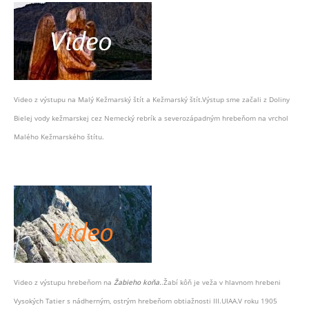
Video z výstupu na Malý Kežmarský štít a Kežmarský štít.Výstup sme začali z Doliny
Bielej vody kežmarskej cez Nemecký rebrík a severozápadným hrebeňom na vrchol
Malého Kežmarského štítu.
Video z výstupu hrebeňom na
Žabieho koňa.
.Žabí kôň je veža v hlavnom hrebeni
Vysokých Tatier s nádherným, ostrým hrebeňom obtiažnosti III.UIAA.V roku 1905