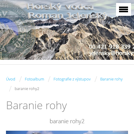
/
/
/
Úvod
Fotoalbum
Fotografie z výstupov
Baranie rohy
/
baranie rohy2
Baranie rohy
baranie rohy2