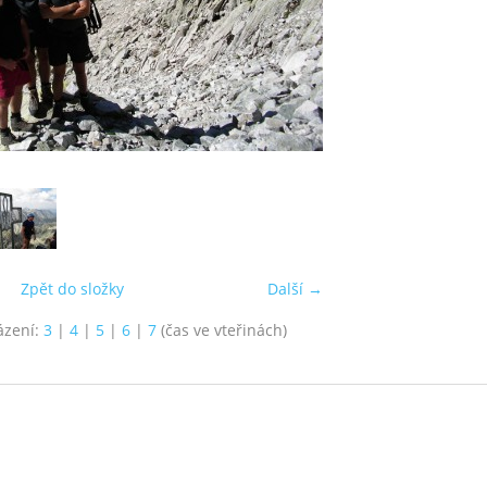
Zpět do složky
Další →
ázení:
3
|
4
|
5
|
6
|
7
(čas ve vteřinách)