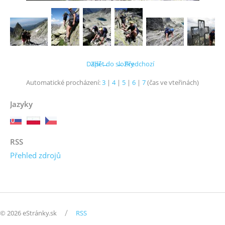
Další →
Zpět do složky
← Předchozí
Automatické procházení:
3
|
4
|
5
|
6
|
7
(čas ve vteřinách)
Jazyky
RSS
Přehled zdrojů
/
© 2026 eStránky.sk
RSS