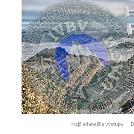
Najžiadanejšie výstupy
Ď