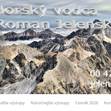
alšie výstupy
Náročnejšie výstupy
Cenník 2026
Kon