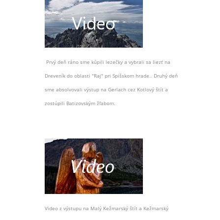
Prvý deň ráno sme kúpili lezečky a vybrali sa liezť na
Dreveník do oblasti "Raj" pri Spišskom hrade.. Druhý deň
sme absolvovali výstup na Gerlach cez Kotlový štít a
zostúpili Batizovským žľabom.
Video z výstupu na Malý Kežmarský štít a Kežmarský