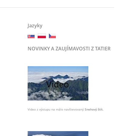
Jazyky
NOVINKY A ZAUJÍMAVOSTI Z TATIER
Video z výstupu na málo navštevovaný
Snehový štít.