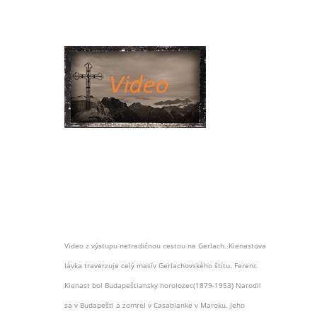
Video z výstupu netradičnou cestou na Gerlach. Kienastova
lávka traverzuje celý masív Gerlachovského štítu. Ferenc
Kienast bol Budapeštiansky horolozec(1879-1953) Narodil
sa v Budapešti a zomrel v Casablanke v Maroku. Jeho