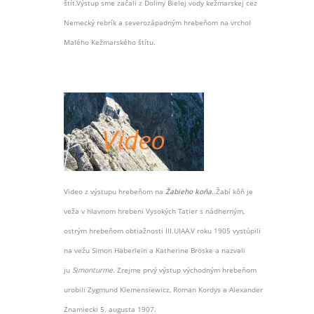
štít.Výstup sme začali z Doliny Bielej vody kežmarskej cez
Nemecký rebrík a severozápadným hrebeňom na vrchol
Malého Kežmarského štítu.
Video z výstupu hrebeňom na
Žabieho koňa.
.Žabí kôň je
veža v hlavnom hrebeni Vysokých Tatier s nádherným,
ostrým hrebeňom obtiažnosti III.UIAA.V roku 1905 vystúpili
na vežu Simon Häberlein a Katherine Bröske a nazvali
ju
Simonturme.
Zrejme prvý výstup východným hrebeňom
urobili Zygmund Klemensiewicz, Roman Kordys a Alexander
Znamiecki 5. augusta 1907.