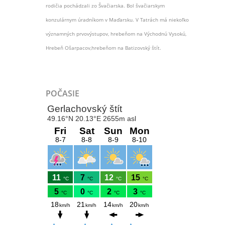
rodičia pochádzali zo Švačiarska. Bol švačiarskym
konzulárnym úradníkom v Maďarsku. V Tatrách má niekoľko
významných prvovýstupov, hrebeňom na Východnú Vysokú,
Hrebeň Ošarpacov,hrebeňom na Batizovský štít.
POČASIE