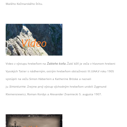
Malého Kežmarského štítu.
Video z výstupu hrebeňom na
Žabieho koňa.
.Žabí kôň je veža v hlavnom hrebeni
Vysokých Tatier s nádherným, ostrým hrebeňom obtiažnosti III.UIAA.V roku 1905
vystúpili na vežu Simon Häberlein a Katherine Bröske a nazvali
ju
Simonturme.
Zrejme prvý výstup východným hrebeňom urobili Zygmund
Klemensiewicz, Roman Kordys a Alexander Znamiecki 5. augusta 1907.