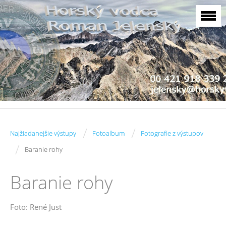
/
/
Najžiadanejšie výstupy
Fotoalbum
Fotografie z výstupov
/
Baranie rohy
Baranie rohy
Foto: René Just