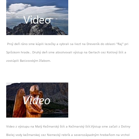
Prvý deň ráno sme kúpili lezečky a vybrali sa liezť na Dreveník do oblasti "Raj" pri
Spišskom hrade.. Druhý deň sme absolvovali výstup na Gerlach cez Kotlový štít a
zostúpili Batizovským žľabom.
Video z výstupu na Malý Kežmarský štít a Kežmarský štít.Výstup sme začali z Doliny
Bielej vody kežmarskej cez Nemecký rebrík a severozápadným hrebeňom na vrchol