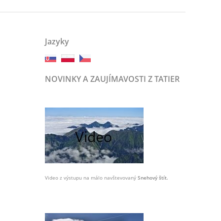
Jazyky
NOVINKY A ZAUJÍMAVOSTI Z TATIER
Video z výstupu na málo navštevovaný
Snehový štít.