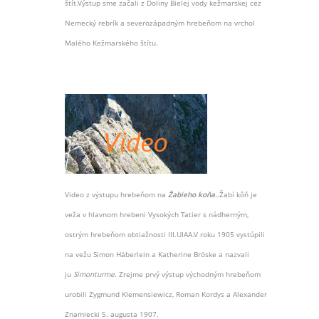
štít.Výstup sme začali z Doliny Bielej vody kežmarskej cez
Nemecký rebrík a severozápadným hrebeňom na vrchol
Malého Kežmarského štítu.
Video z výstupu hrebeňom na
Žabieho koňa.
.Žabí kôň je
veža v hlavnom hrebeni Vysokých Tatier s nádherným,
ostrým hrebeňom obtiažnosti III.UIAA.V roku 1905 vystúpili
na vežu Simon Häberlein a Katherine Bröske a nazvali
ju
Simonturme.
Zrejme prvý výstup východným hrebeňom
urobili Zygmund Klemensiewicz, Roman Kordys a Alexander
Znamiecki 5. augusta 1907.