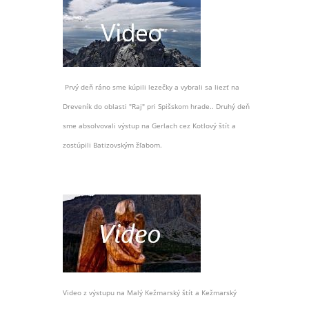
Prvý deň ráno sme kúpili lezečky a vybrali sa liezť na
Dreveník do oblasti "Raj" pri Spišskom hrade.. Druhý deň
sme absolvovali výstup na Gerlach cez Kotlový štít a
zostúpili Batizovským žľabom.
Video z výstupu na Malý Kežmarský štít a Kežmarský