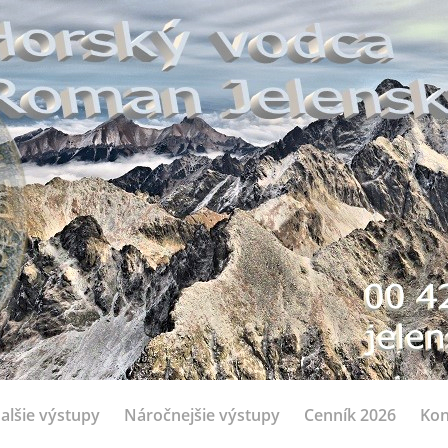
alšie výstupy
Náročnejšie výstupy
Cenník 2026
Kon