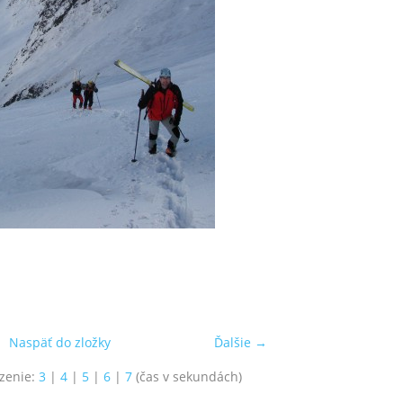
Naspäť do zložky
Ďalšie →
zenie:
3
|
4
|
5
|
6
|
7
(čas v sekundách)