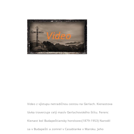
Video z výstupu netradičnou cestou na Gerlach. Kienastova
lávka traverzuje celý masív Gerlachovského štítu. Ferenc
Kienast bol Budapeštiansky horolozec(1879-1953) Narodil
sa v Budapešti a zomrel v Casablanke v Maroku. Jeho