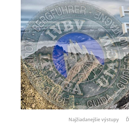
Najžiadanejšie výstupy
Ď