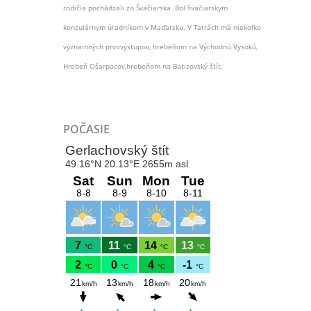
rodičia pochádzali zo Švačiarska. Bol švačiarskym
konzulárnym úradníkom v Maďarsku. V Tatrách má niekoľko
významných prvovýstupov, hrebeňom na Východnú Vysokú,
Hrebeň Ošarpacov,hrebeňom na Batizovský štít.
POČASIE