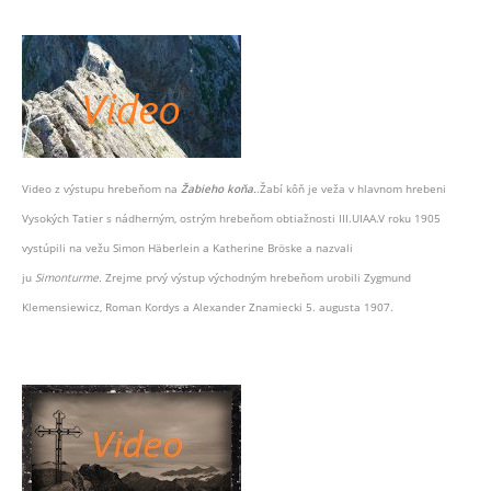
Video z výstupu hrebeňom na
Žabieho koňa.
.Žabí kôň je veža v hlavnom hrebeni
Vysokých Tatier s nádherným, ostrým hrebeňom obtiažnosti III.UIAA.V roku 1905
vystúpili na vežu Simon Häberlein a Katherine Bröske a nazvali
ju
Simonturme.
Zrejme prvý výstup východným hrebeňom urobili Zygmund
Klemensiewicz, Roman Kordys a Alexander Znamiecki 5. augusta 1907.