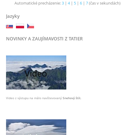
Automatické precházenie:
3
|
4
|
5
|
6
|
7
(čas v sekundách)
Jazyky
NOVINKY A ZAUJÍMAVOSTI Z TATIER
Video z výstupu na málo navštevovaný
Snehový štít.