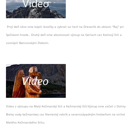
Prvý deň ráno sme kúpili lezečky a vybrali sa liezť na Dreveník do oblasti "Raj" pri
Spišskom hrade.. Druhý deň sme absolvovali výstup na Gerlach cez Kotlový štít a
zostúpili Batizovským žľabom.
Video z výstupu na Malý Kežmarský štít a Kežmarský štít.Výstup sme začali z Doliny
Bielej vody kežmarskej cez Nemecký rebrík a severozápadným hrebeňom na vrchol
Malého Kežmarského štítu.