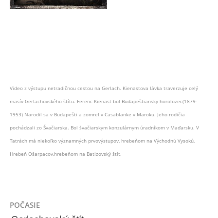
Video z výstupu netradičnou cestou na Gerlach. Kienastova lávka traverzuje celý
masív Gerlachovského štítu. Ferenc Kienast bol Budapeštiansky horolozec(1879-
1953) Narodil sa v Budapešti a zomrel v Casablanke v Maroku. Jeho rodičia
pochádzali zo Švačiarska. Bol švačiarskym konzulárnym úradníkom v Maďarsku. V
Tatrách má niekoľko významných prvovýstupov, hrebeňom na Východnú Vysokú,
Hrebeň Ošarpacov,hrebeňom na Batizovský štít.
POČASIE