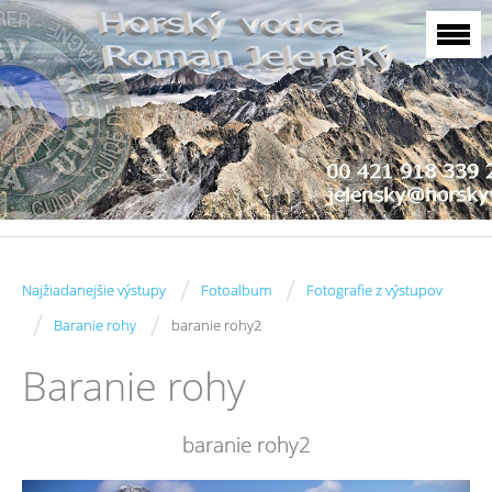
/
/
Najžiadanejšie výstupy
Fotoalbum
Fotografie z výstupov
/
/
Baranie rohy
baranie rohy2
Baranie rohy
baranie rohy2