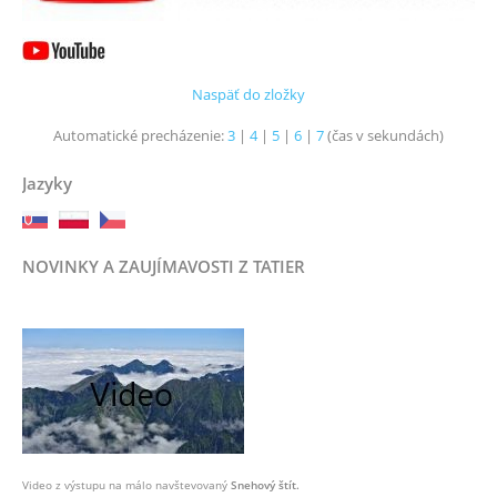
Naspäť do zložky
Automatické precházenie:
3
|
4
|
5
|
6
|
7
(čas v sekundách)
Jazyky
NOVINKY A ZAUJÍMAVOSTI Z TATIER
Video z výstupu na málo navštevovaný
Snehový štít.