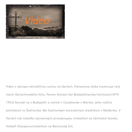
Video z výstupu netradičnou cestou na Gerlach. Kienastova lávka traverzuje celý
masív Gerlachovského štítu. Ferenc Kienast bol Budapeštiansky horolozec(1879-
1953) Narodil sa v Budapešti a zomrel v Casablanke v Maroku. Jeho rodičia
pochádzali zo Švačiarska. Bol švačiarskym konzulárnym úradníkom v Maďarsku. V
Tatrách má niekoľko významných prvovýstupov, hrebeňom na Východnú Vysokú,
Hrebeň Ošarpacov,hrebeňom na Batizovský štít.