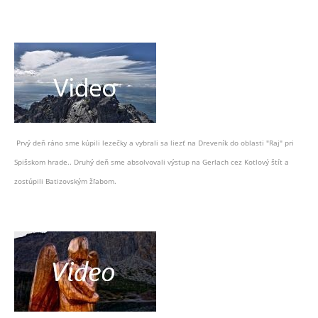
Prvý deň ráno sme kúpili lezečky a vybrali sa liezť na Dreveník do oblasti "Raj" pri
Spišskom hrade.. Druhý deň sme absolvovali výstup na Gerlach cez Kotlový štít a
zostúpili Batizovským žľabom.