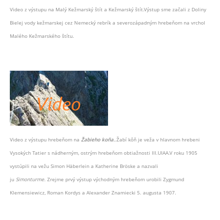
Video z výstupu na Malý Kežmarský štít a Kežmarský štít.Výstup sme začali z Doliny
Bielej vody kežmarskej cez Nemecký rebrík a severozápadným hrebeňom na vrchol
Malého Kežmarského štítu.
Video z výstupu hrebeňom na
Žabieho koňa.
.Žabí kôň je veža v hlavnom hrebeni
Vysokých Tatier s nádherným, ostrým hrebeňom obtiažnosti III.UIAA.V roku 1905
vystúpili na vežu Simon Häberlein a Katherine Bröske a nazvali
ju
Simonturme.
Zrejme prvý výstup východným hrebeňom urobili Zygmund
Klemensiewicz, Roman Kordys a Alexander Znamiecki 5. augusta 1907.