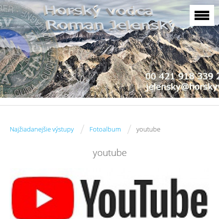
/
/
Najžiadanejšie výstupy
Fotoalbum
youtube
youtube