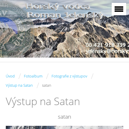
/
/
/
Úvod
Fotoalbum
Fotografie z výstupov
/
Výstup na Satan
satan
Výstup na Satan
satan