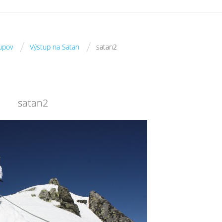
/
/
tupov
Výstup na Satan
satan2
satan2