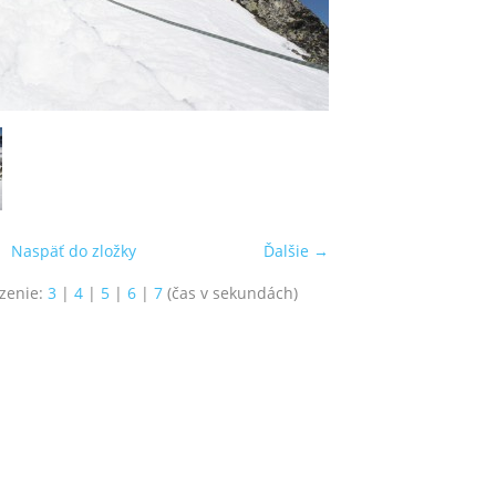
Naspäť do zložky
Ďalšie →
zenie:
3
|
4
|
5
|
6
|
7
(čas v sekundách)