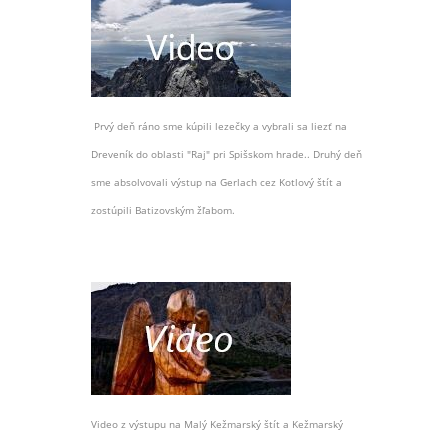
Prvý deň ráno sme kúpili lezečky a vybrali sa liezť na
Dreveník do oblasti "Raj" pri Spišskom hrade.. Druhý deň
sme absolvovali výstup na Gerlach cez Kotlový štít a
zostúpili Batizovským žľabom.
Video z výstupu na Malý Kežmarský štít a Kežmarský