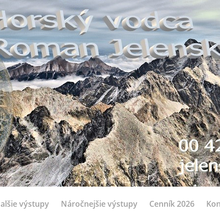
alšie výstupy
Náročnejšie výstupy
Cenník 2026
Kon