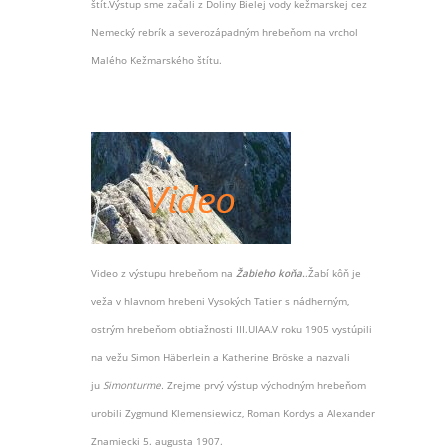
štít.Výstup sme začali z Doliny Bielej vody kežmarskej cez
Nemecký rebrík a severozápadným hrebeňom na vrchol
Malého Kežmarského štítu.
Video z výstupu hrebeňom na
Žabieho koňa.
.Žabí kôň je
veža v hlavnom hrebeni Vysokých Tatier s nádherným,
ostrým hrebeňom obtiažnosti III.UIAA.V roku 1905 vystúpili
na vežu Simon Häberlein a Katherine Bröske a nazvali
ju
Simonturme.
Zrejme prvý výstup východným hrebeňom
urobili Zygmund Klemensiewicz, Roman Kordys a Alexander
Znamiecki 5. augusta 1907.