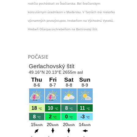
rodičia pochádzali zo Švačiarska. Bol švačiarskym
konzulárnym úradníkom v Maďarsku. V Tatrách má niekoľko
významných prvovýstupov, hrebeňom na Východnú Vysokú,
Hrebeň Ošarpacov,hrebeňom na Batizovský štít.
POČASIE