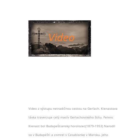
Video z výstupu netradičnou cestou na Gerlach. Kienastova
lávka traverzuje celý masív Gerlachovského štítu. Ferenc
Kienast bol Budapeštiansky horolozec(1879-1953) Narodil
sa v Budapešti a zomrel v Casablanke v Maroku. Jeho