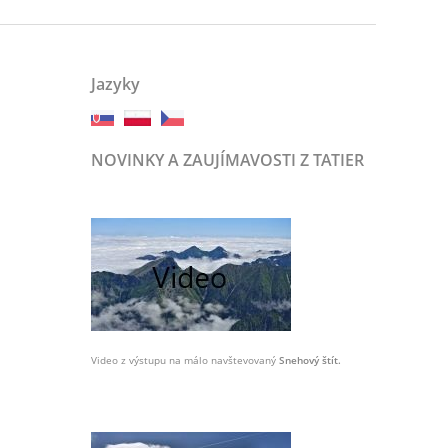
Jazyky
NOVINKY A ZAUJÍMAVOSTI Z TATIER
Video z výstupu na málo navštevovaný
Snehový štít.