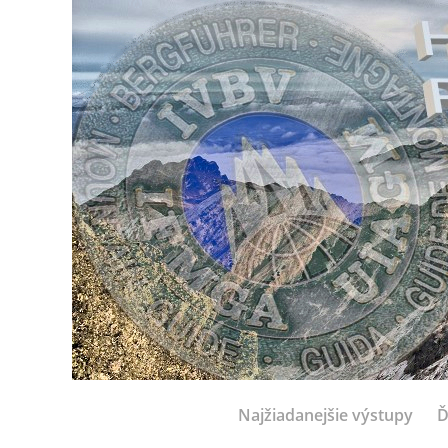
Najžiadanejšie výstupy
Ď