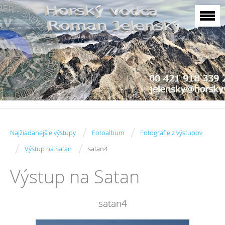
/
/
Najžiadanejšie výstupy
Fotoalbum
Fotografie z výstupov
/
/
Výstup na Satan
satan4
Výstup na Satan
satan4