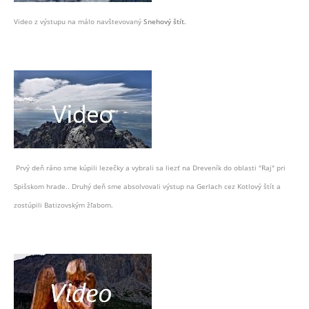
Video z výstupu na málo navštevovaný
Snehový štít.
Prvý deň ráno sme kúpili lezečky a vybrali sa liezť na Dreveník do oblasti "Raj" pri
Spišskom hrade.. Druhý deň sme absolvovali výstup na Gerlach cez Kotlový štít a
zostúpili Batizovským žľabom.