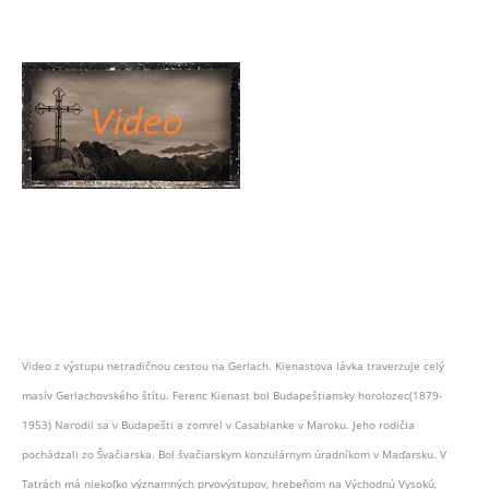
Video z výstupu netradičnou cestou na Gerlach. Kienastova lávka traverzuje celý
masív Gerlachovského štítu. Ferenc Kienast bol Budapeštiansky horolozec(1879-
1953) Narodil sa v Budapešti a zomrel v Casablanke v Maroku. Jeho rodičia
pochádzali zo Švačiarska. Bol švačiarskym konzulárnym úradníkom v Maďarsku. V
Tatrách má niekoľko významných prvovýstupov, hrebeňom na Východnú Vysokú,