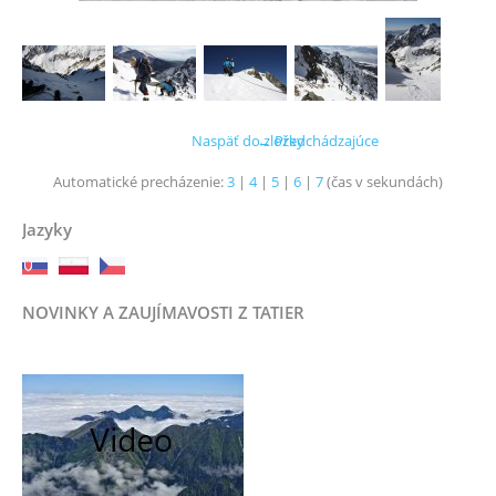
Naspäť do zložky
← Predchádzajúce
Automatické precházenie:
3
|
4
|
5
|
6
|
7
(čas v sekundách)
Jazyky
NOVINKY A ZAUJÍMAVOSTI Z TATIER