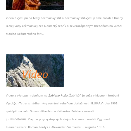
Video z výstupu na Malý Kežmarský štít a Kežmarský štít.Výstup sme začali z Doliny
Bielej vody kežmarskej cez Nemecký rebrík a severozápadným hrebeňom na vrchol
Malého Kežmarského štítu.
Video z výstupu hrebeňom na
Žabieho koňa.
.Žabí kôň je veža v hlavnom hrebeni
Vysokých Tatier s nádherným, ostrým hrebeňom obtiažnosti III.UIAA.V roku 1905
vystúpili na vežu Simon Häberlein a Katherine Bröske a nazvali
ju
Simonturme.
Zrejme prvý výstup východným hrebeňom urobili Zygmund
Klemensiewicz, Roman Kordys a Alexander Znamiecki 5. augusta 1907.